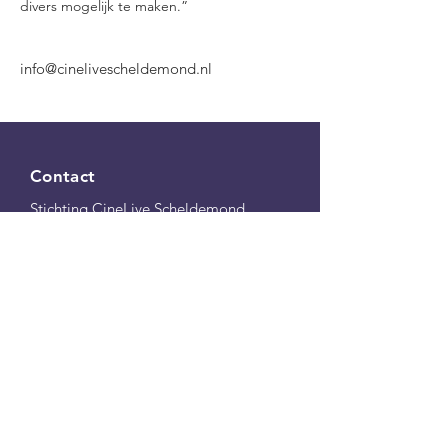
divers mogelijk te maken.”
info@cinelivescheldemond.nl
Contact
Stichting CineLive Scheldemond
Frans van Waesberghestraat 34
4561AE Hulst
KVK
83280200
BTW NL862809101B01
Info@cinelivescheldemond.nl
Privacyverklaring
Cinelive Scheldemond stimuleert culturele