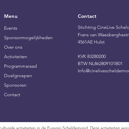
Menu
Contact
Stichting CineLive Sch
Events
Frans van Waesberghestr
Sponsormogelijkheden
4561AE Hulst
Over ons
KVK 83280200
Activiteiten
BTW NL862809101B01
Programmaraad
Info@cinelivescheldemo
Doelgroepen
Sponsoren
Contact
culturele activiteiten in de Euregio Scheldemond. Deze activiteiten w