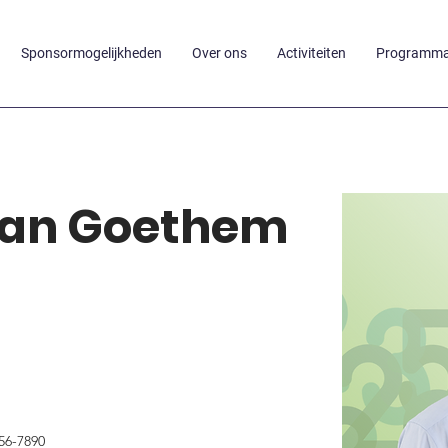
Sponsormogelijkheden
Over ons
Activiteiten
Programm
van Goethem
56-7890