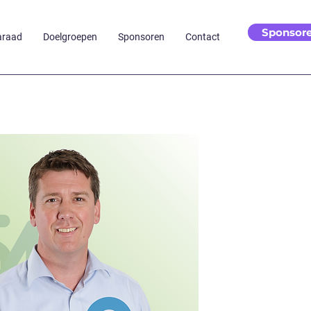
Sponsor
araad
Doelgroepen
Sponsoren
Contact