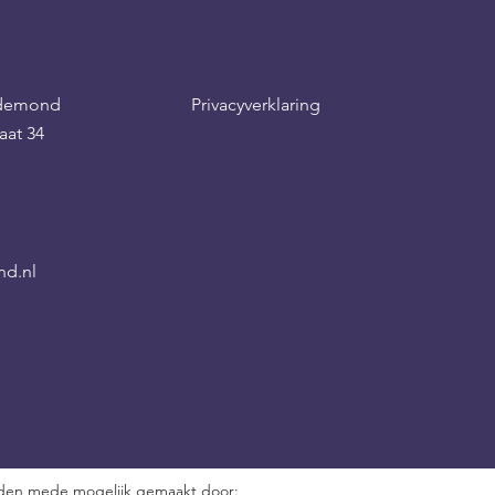
eldemond
Privacyverklaring
aat 34
nd.nl
orden mede mogelijk gemaakt door: